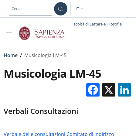
Salta al contenuto principale
Skip to footer content
IT
SELETTORE LINGUA: CURREN
Facoltà di Lettere e Filosofia
Briciole di pane
Home
/
Musicologia LM-45
Musicologia LM-45
Facebo
X
Verbali Consultazioni
Verbale delle consultazioni Comitato di Indirizzo