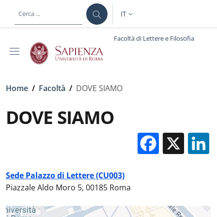
Salta al contenuto principale
Skip to footer content
IT
SELETTORE LINGUA: CURREN
Facoltà di Lettere e Filosofia
Briciole di pane
Home
/
Facoltà
/
DOVE SIAMO
DOVE SIAMO
Facebo
X
Sede Palazzo di Lettere (CU003)
Piazzale Aldo Moro 5, 00185 Roma