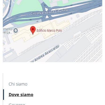
MAIN NAVIGATION
Chi siamo
Attivo
Dove siamo
Governo