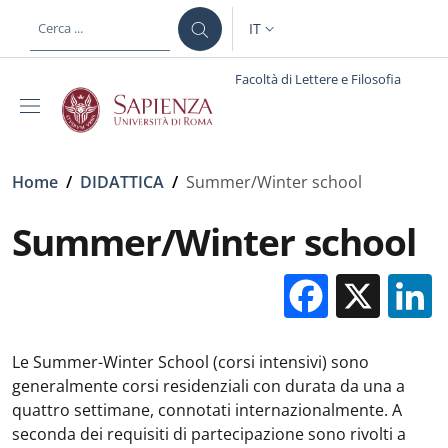
Salta al contenuto principale
Skip to footer content
IT
SELETTORE LINGUA: CURREN
Facoltà di Lettere e Filosofia
Briciole di pane
Home
/
DIDATTICA
/
Summer/Winter school
Summer/Winter school
Facebo
X
Le Summer-Winter School (corsi intensivi) sono
generalmente corsi residenziali con durata da una a
quattro settimane, connotati internazionalmente. A
seconda dei requisiti di partecipazione sono rivolti a