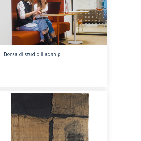
Titolo card
:
Borsa di studio iliadship