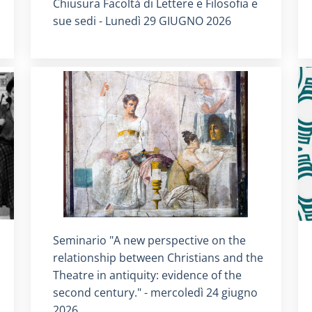
Titolo card
:
Chiusura Facoltà di Lettere e Filosofia e
sue sedi - Lunedì 29 GIUGNO 2026
Titolo card
:
Seminario "A new perspective on the
relationship between Christians and the
Theatre in antiquity: evidence of the
second century." - mercoledì 24 giugno
2026