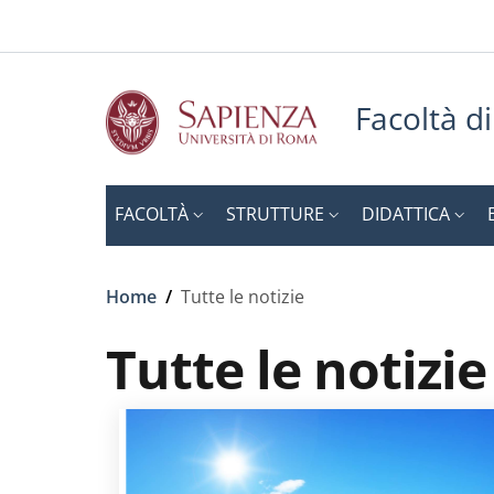
Slim to
Salta al contenuto principale
Skip to footer content
Facoltà di
FACOLTÀ
STRUTTURE
DIDATTICA
Briciole di pane
Home
/
Tutte le notizie
Tutte le notizie