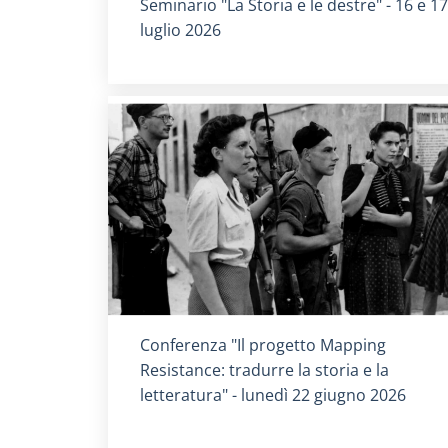
Titolo card
:
Seminario "La Storia e le destre" - 16 e 17
luglio 2026
Titolo card
:
Conferenza "Il progetto Mapping
Resistance: tradurre la storia e la
letteratura" - lunedì 22 giugno 2026