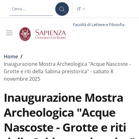
Salta al contenuto principale
Skip to footer content
IT
SELETTORE LINGUA: CURREN
Facoltà di Lettere e Filosofia
Briciole di pane
Home
/
Inaugurazione Mostra Archeologica "Acque Nascoste -
Grotte e riti della Sabina preistorica" - sabato 8
novembre 2025
Inaugurazione Mostra
Archeologica "Acque
Nascoste - Grotte e riti